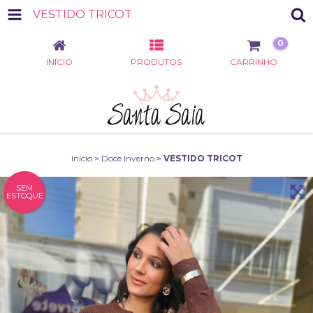
VESTIDO TRICOT
0
INÍCIO
PRODUTOS
CARRINHO
Início
>
Doce Inverno
>
VESTIDO TRICOT
SEM
ESTOQUE