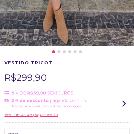
VESTIDO TRICOT
R$299,90
5
X DE
R$59,98
SEM JUROS
5% de desconto
pagando com Pix
Não acumulável com outras promoções
Ver meios de pagamento