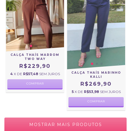
CALÇA THAÍS MARROM
TWO WAY
R$229,90
CALÇA THAÍS MARINHO
4
X DE
R$57,48
SEM JUROS
KALLI
R$269,90
COMPRAR
5
X DE
R$53,98
SEM JUROS
COMPRAR
MOSTRAR MAIS PRODUTOS