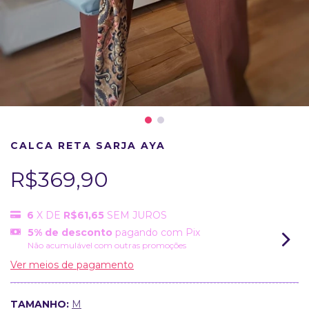
CALCA RETA SARJA AYA
R$369,90
6
X DE
R$61,65
SEM JUROS
5% de desconto
pagando com Pix
Não acumulável com outras promoções
Ver meios de pagamento
TAMANHO:
M